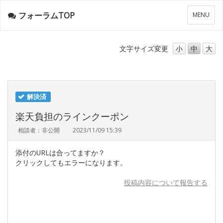
フォーラムTOP
メ
MENU
ニ
ュ
ー
文字サイズ
変更
小
中
大
解決済
楽天負担のラインクーポン
相談者：非公開
2023/11/09 15:39
添付のURLは合ってますか？
クリックしてもエラーになります。
投稿内容について報告する