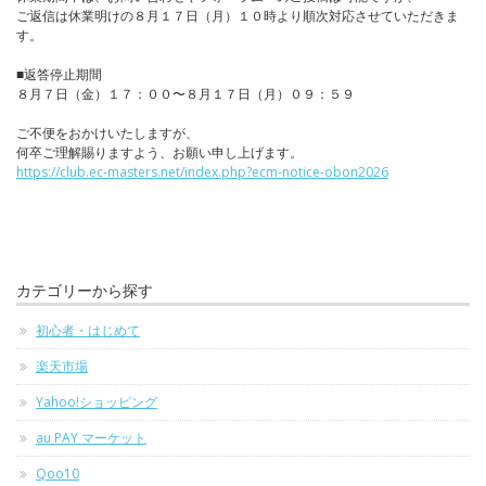
ご返信は休業明けの８月１７日（月）１０時より順次対応させていただきま
す。
■返答停止期間
８月７日（金）１７：００〜８月１７日（月）０９：５９
ご不便をおかけいたしますが、
何卒ご理解賜りますよう、お願い申し上げます。
https://club.ec-masters.net/index.php?ecm-notice-obon2026
カテゴリーから探す
初心者・はじめて
楽天市場
Yahoo!ショッピング
au PAY マーケット
Qoo10