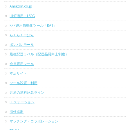
Amazon.co.jp
LINE活用・LSEG
RPP運用自動化ツール「RAT」
らくらくーぽん
ポンパレモール
最強配送ラベル（配送品質向上制度）
会員専用ツール
本店サイト
ツール設置・利用
共通の送料込みライン
ECステーション
海外進出
マッチング・コラボレーション