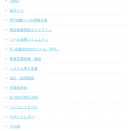
TEMU
楽天ペイ
RPP攻略ツール情報交換
商品画像登録ガイドライン
ツール改善コミュニティ
PC 自動化Robotツール「RPA」
業者営業情報・相談
システム導入支援
会計・経理相談
作業効率化
EC MASTERS LABS
パソコントラブル
サポートレター
その他