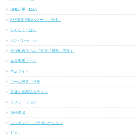
LINE活用・LSEG
RPP運用自動化ツール「RAT」
らくらくーぽん
ポンパレモール
最強配送ラベル（配送品質向上制度）
会員専用ツール
本店サイト
ツール設置・利用
共通の送料込みライン
ECステーション
海外進出
マッチング・コラボレーション
TEMU