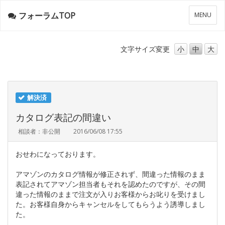
フォーラムTOP
メ
MENU
ニ
ュ
ー
文字サイズ
変更
小
中
大
解決済
カタログ表記の間違い
相談者：非公開
2016/06/08 17:55
おせわになっております。
アマゾンのカタログ情報が修正されず、間違った情報のまま
表記されてアマゾン担当者もそれを認めたのですが、その間
違った情報のままで注文が入りお客様からお叱りを受けまし
た。お客様自身からキャンセルをしてもらうよう誘導しまし
た。