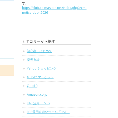
す。
https://club.ec-masters.net/index.php?ecm-
notice-obon2026
カテゴリーから探す
初心者・はじめて
楽天市場
Yahoo!ショッピング
au PAY マーケット
Qoo10
Amazon.co.jp
LINE活用・LSEG
RPP運用自動化ツール「RAT」