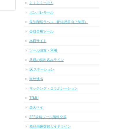
らくらくーぽん
ポンパレモール
最強配送ラベル（配送品質向上制度）
会員専用ツール
本店サイト
ツール設置・利用
共通の送料込みライン
ECステーション
海外進出
マッチング・コラボレーション
TEMU
楽天ペイ
RPP攻略ツール情報交換
商品画像登録ガイドライン