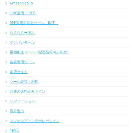
Amazon.co.jp
LINE活用・LSEG
RPP運用自動化ツール「RAT」
らくらくーぽん
ポンパレモール
最強配送ラベル（配送品質向上制度）
会員専用ツール
本店サイト
ツール設置・利用
共通の送料込みライン
ECステーション
海外進出
マッチング・コラボレーション
TEMU