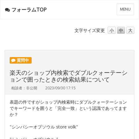
フォーラムTOP
メ
MENU
ニ
ュ
ー
文字サイズ
変更
小
中
大
質問中
楽天のショップ内検索でダブルクォーテーシ
ョンで囲ったときの検索結果について
相談者：非公開
2023/09/30 17:15
表題の件ですがショップ内検索時にダブルクォーテーション
でキーワードを囲うと「完全一致」という認識であってます
か？
"シンパシーオブソウル store volk"