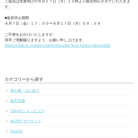
ご返信は休業明けの８月１７日（月）１０時より順次対応させていただきま
す。
■返答停止期間
８月７日（金）１７：００〜８月１７日（月）０９：５９
ご不便をおかけいたしますが、
何卒ご理解賜りますよう、お願い申し上げます。
https://club.ec-masters.net/index.php?ecm-notice-obon2026
カテゴリーから探す
初心者・はじめて
楽天市場
Yahoo!ショッピング
au PAY マーケット
Qoo10