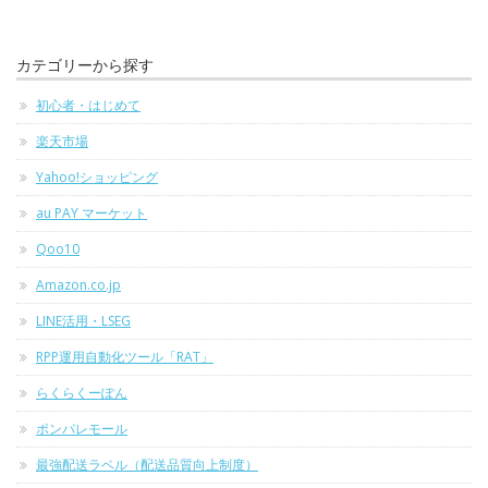
カテゴリーから探す
初心者・はじめて
楽天市場
Yahoo!ショッピング
au PAY マーケット
Qoo10
Amazon.co.jp
LINE活用・LSEG
RPP運用自動化ツール「RAT」
らくらくーぽん
ポンパレモール
最強配送ラベル（配送品質向上制度）