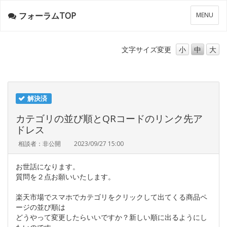
フォーラムTOP
メ
MENU
ニ
ュ
ー
文字サイズ
変更
小
中
大
解決済
カテゴリの並び順とQRコードのリンク先ア
ドレス
相談者：非公開
2023/09/27 15:00
お世話になります。
質問を２点お願いいたします。
楽天市場でスマホでカテゴリをクリックして出てくる商品ペ
ージの並び順は
どうやって変更したらいいですか？新しい順に出るようにし