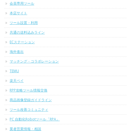
会員専用ツール
本店サイト
ツール設置・利用
共通の送料込みライン
ECステーション
海外進出
マッチング・コラボレーション
TEMU
楽天ペイ
RPP攻略ツール情報交換
商品画像登録ガイドライン
ツール改善コミュニティ
PC 自動化Robotツール「RPA」
業者営業情報・相談