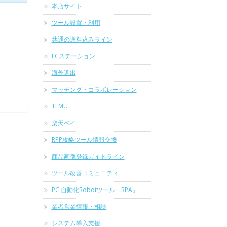
本店サイト
ツール設置・利用
共通の送料込みライン
ECステーション
海外進出
マッチング・コラボレーション
TEMU
楽天ペイ
RPP攻略ツール情報交換
商品画像登録ガイドライン
ツール改善コミュニティ
PC 自動化Robotツール「RPA」
業者営業情報・相談
システム導入支援