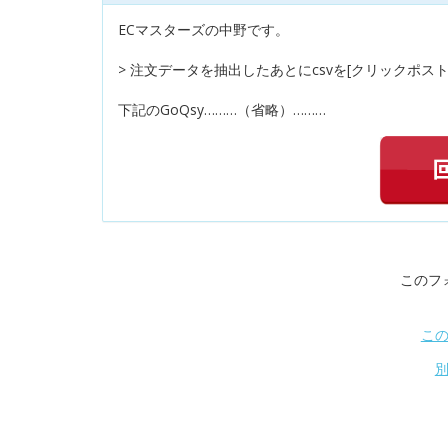
ECマスターズの中野です。
> 注文データを抽出したあとにcsvを[クリックポ
下記のGoQsy………（省略）………
このフ
こ