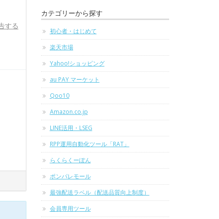
カテゴリーから探す
告する
初心者・はじめて
楽天市場
Yahoo!ショッピング
au PAY マーケット
Qoo10
Amazon.co.jp
LINE活用・LSEG
RPP運用自動化ツール「RAT」
らくらくーぽん
ポンパレモール
最強配送ラベル（配送品質向上制度）
会員専用ツール