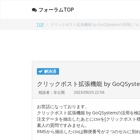
フォーラムTOP
TOP
クリックポスト拡張機能 by GoQSystemの活用につ
解決済
クリックポスト拡張機能 by GoQSys
相談者：非公開
2023/09/20 22:58
お世話になっております。
クリックポスト拡張機能 by GoQSystemの活用
注文データを抽出したあとにcsvを[クリックポスト
素人の質問ですみません。
RMSから抽出したcsvは郵便番号が２つのセルに