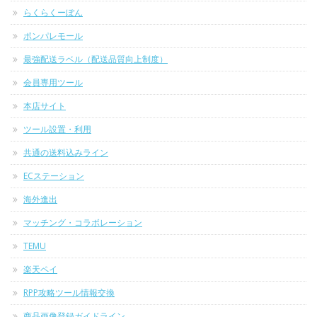
らくらくーぽん
ポンパレモール
最強配送ラベル（配送品質向上制度）
会員専用ツール
本店サイト
ツール設置・利用
共通の送料込みライン
ECステーション
海外進出
マッチング・コラボレーション
TEMU
楽天ペイ
RPP攻略ツール情報交換
商品画像登録ガイドライン