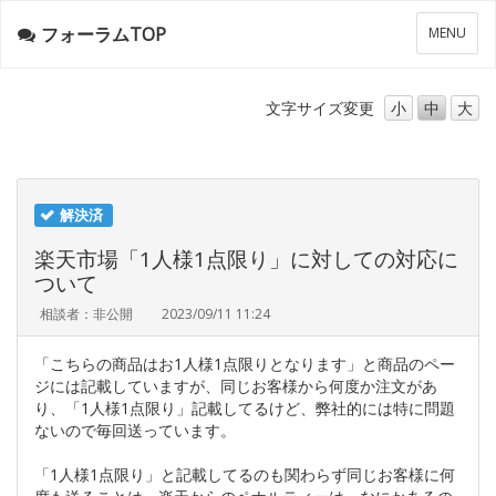
フォーラムTOP
メ
MENU
ニ
ュ
ー
文字サイズ
変更
小
中
大
解決済
楽天市場「1人様1点限り」に対しての対応に
ついて
相談者：非公開
2023/09/11 11:24
「こちらの商品はお1人様1点限りとなります」と商品のペー
ジには記載していますが、同じお客様から何度か注文があ
り、「1人様1点限り」記載してるけど、弊社的には特に問題
ないので毎回送っています。
「1人様1点限り」と記載してるのも関わらず同じお客様に何