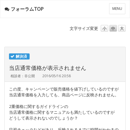
フォーラムTOP
メ
MENU
ニ
ュ
ー
文字サイズ
変更
小
中
大
解決済
当店通常価格が表示されません
相談者：非公開
2016/05/16 20:58
この度、キャンペーンで販売価格を値下げしているのですが
当店通常価格を入力しても、商品ページに反映されません。
2重価格に関するガイドラインの
当店通常価格に関するマニュアルも満たしているのですが
どうして表示されないのでしょうか？
目視チェックなどがあり、反映されるまでに時間がかかるの