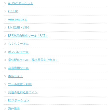
au PAY マーケット
Qoo10
Amazon.co.jp
LINE活用・LSEG
RPP運用自動化ツール「RAT」
らくらくーぽん
ポンパレモール
最強配送ラベル（配送品質向上制度）
会員専用ツール
本店サイト
ツール設置・利用
共通の送料込みライン
ECステーション
海外進出