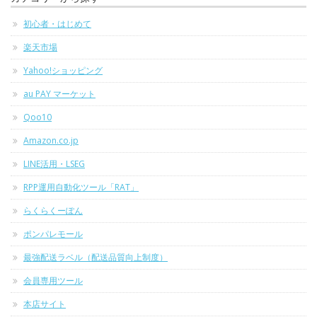
初心者・はじめて
楽天市場
Yahoo!ショッピング
au PAY マーケット
Qoo10
Amazon.co.jp
LINE活用・LSEG
RPP運用自動化ツール「RAT」
らくらくーぽん
ポンパレモール
最強配送ラベル（配送品質向上制度）
会員専用ツール
本店サイト