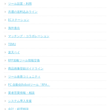
ツール設置・利用
共通の送料込みライン
ECステーション
海外進出
マッチング・コラボレーション
TEMU
楽天ペイ
RPP攻略ツール情報交換
商品画像登録ガイドライン
ツール改善コミュニティ
PC 自動化Robotツール「RPA」
業者営業情報・相談
システム導入支援
会計・経理相談