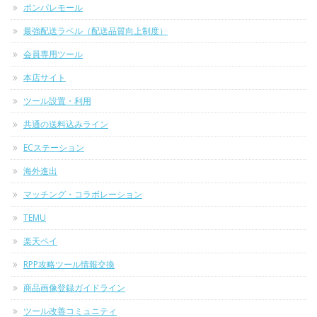
ポンパレモール
最強配送ラベル（配送品質向上制度）
会員専用ツール
本店サイト
ツール設置・利用
共通の送料込みライン
ECステーション
海外進出
マッチング・コラボレーション
TEMU
楽天ペイ
RPP攻略ツール情報交換
商品画像登録ガイドライン
ツール改善コミュニティ