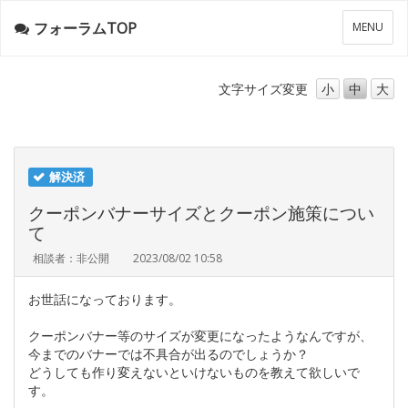
フォーラムTOP
メ
MENU
ニ
ュ
ー
文字サイズ
変更
小
中
大
解決済
クーポンバナーサイズとクーポン施策につい
て
相談者：非公開
2023/08/02 10:58
お世話になっております。
クーポンバナー等のサイズが変更になったようなんですが、
今までのバナーでは不具合が出るのでしょうか？
どうしても作り変えないといけないものを教えて欲しいで
す。