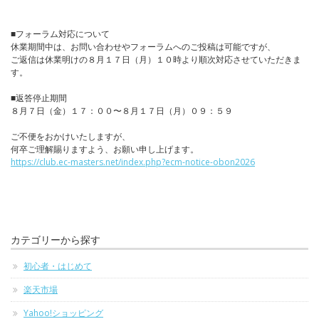
■フォーラム対応について
休業期間中は、お問い合わせやフォーラムへのご投稿は可能ですが、
ご返信は休業明けの８月１７日（月）１０時より順次対応させていただきま
す。
■返答停止期間
８月７日（金）１７：００〜８月１７日（月）０９：５９
ご不便をおかけいたしますが、
何卒ご理解賜りますよう、お願い申し上げます。
https://club.ec-masters.net/index.php?ecm-notice-obon2026
カテゴリーから探す
初心者・はじめて
楽天市場
Yahoo!ショッピング