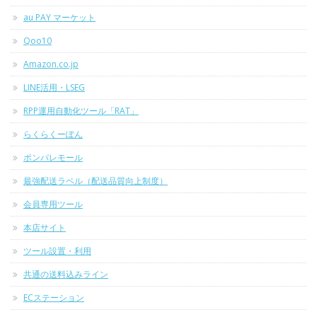
au PAY マーケット
Qoo10
Amazon.co.jp
LINE活用・LSEG
RPP運用自動化ツール「RAT」
らくらくーぽん
ポンパレモール
最強配送ラベル（配送品質向上制度）
会員専用ツール
本店サイト
ツール設置・利用
共通の送料込みライン
ECステーション