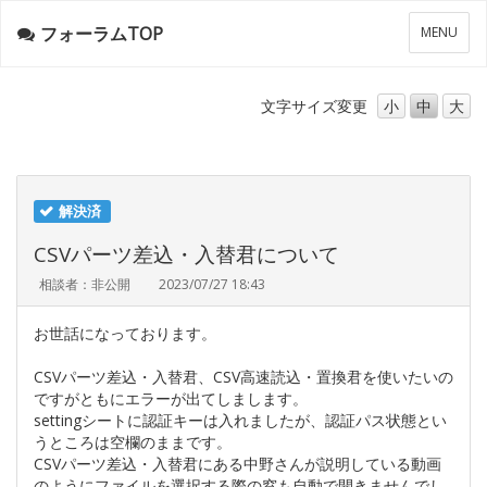
フォーラムTOP
メ
MENU
ニ
ュ
ー
文字サイズ
変更
小
中
大
解決済
CSVパーツ差込・入替君について
相談者：非公開
2023/07/27 18:43
お世話になっております。
CSVパーツ差込・入替君、CSV高速読込・置換君を使いたいの
ですがともにエラーが出てしまします。
settingシートに認証キーは入れましたが、認証パス状態とい
うところは空欄のままです。
CSVパーツ差込・入替君にある中野さんが説明している動画
のようにファイルを選択する際の窓も自動で開きませんでし