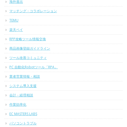
海外進出
マッチング・コラボレーション
TEMU
楽天ペイ
RPP攻略ツール情報交換
商品画像登録ガイドライン
ツール改善コミュニティ
PC 自動化Robotツール「RPA」
業者営業情報・相談
システム導入支援
会計・経理相談
作業効率化
EC MASTERS LABS
パソコントラブル