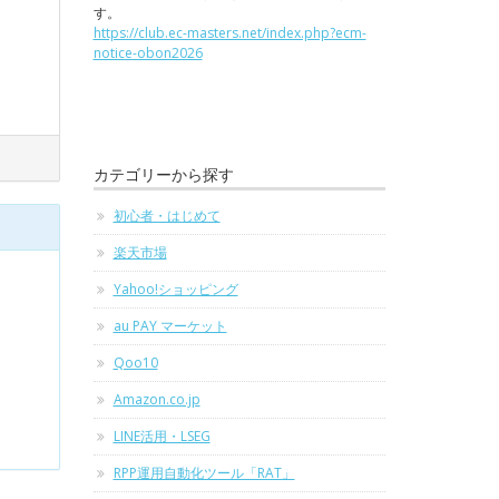
す。
https://club.ec-masters.net/index.php?ecm-
notice-obon2026
カテゴリーから探す
初心者・はじめて
楽天市場
Yahoo!ショッピング
au PAY マーケット
Qoo10
Amazon.co.jp
LINE活用・LSEG
RPP運用自動化ツール「RAT」