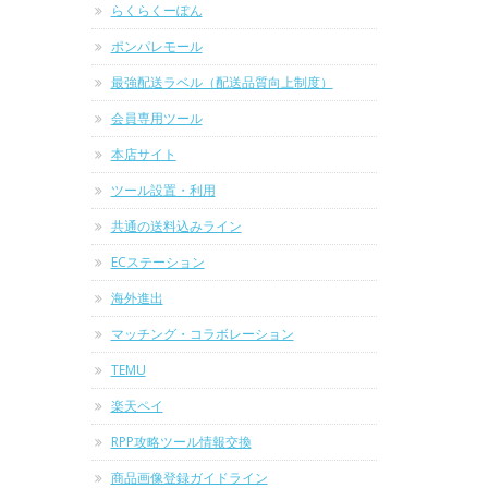
らくらくーぽん
ポンパレモール
最強配送ラベル（配送品質向上制度）
会員専用ツール
本店サイト
ツール設置・利用
共通の送料込みライン
ECステーション
海外進出
マッチング・コラボレーション
TEMU
楽天ペイ
RPP攻略ツール情報交換
商品画像登録ガイドライン