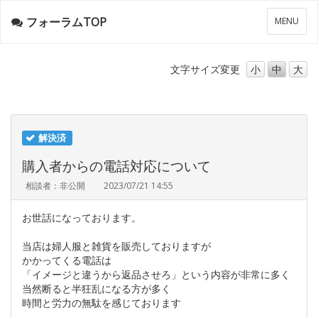
フォーラムTOP
メ
MENU
ニ
ュ
ー
文字サイズ
変更
小
中
大
解決済
購入者からの電話対応について
相談者：非公開
2023/07/21 14:55
お世話になっております。
当店は婦人服と雑貨を販売しておりますが
かかってくる電話は
「イメージと違うから返品させろ」という内容が非常に多く
当然断ると半狂乱になる方が多く
時間と労力の無駄を感じております