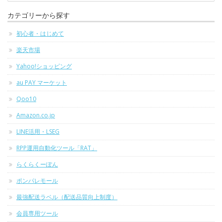
カテゴリーから探す
初心者・はじめて
楽天市場
Yahoo!ショッピング
au PAY マーケット
Qoo10
Amazon.co.jp
LINE活用・LSEG
RPP運用自動化ツール「RAT」
らくらくーぽん
ポンパレモール
最強配送ラベル（配送品質向上制度）
会員専用ツール