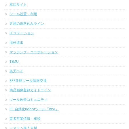
本店サイト
ツール設置・利用
共通の送料込みライン
ECステーション
海外進出
マッチング・コラボレーション
TEMU
楽天ペイ
RPP攻略ツール情報交換
商品画像登録ガイドライン
ツール改善コミュニティ
PC 自動化Robotツール「RPA」
業者営業情報・相談
システム導入支援