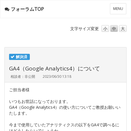
フォーラムTOP
メ
MENU
ニ
ュ
ー
文字サイズ
変更
小
中
大
解決済
GA4（Google Analytics4）について
相談者：非公開
2023/06/30 13:18
ご担当者様
いつもお世話になっております。
GA4（Google Analytics4）の使い方についてご教授お願いい
たします。
今まで使用していたアナリティクスの以下をGA4で調べるに
はどうしたらいでしょうか。