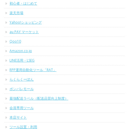
初心者・はじめて
楽天市場
Yahoo!ショッピング
au PAY マーケット
Qoo10
Amazon.co.jp
LINE活用・LSEG
RPP運用自動化ツール「RAT」
らくらくーぽん
ポンパレモール
最強配送ラベル（配送品質向上制度）
会員専用ツール
本店サイト
ツール設置・利用