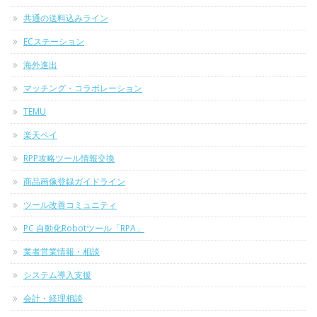
共通の送料込みライン
ECステーション
海外進出
マッチング・コラボレーション
TEMU
楽天ペイ
RPP攻略ツール情報交換
商品画像登録ガイドライン
ツール改善コミュニティ
PC 自動化Robotツール「RPA」
業者営業情報・相談
システム導入支援
会計・経理相談