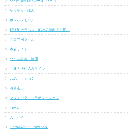
RPP運用自動化ツール「RAT」
らくらくーぽん
ポンパレモール
最強配送ラベル（配送品質向上制度）
会員専用ツール
本店サイト
ツール設置・利用
共通の送料込みライン
ECステーション
海外進出
マッチング・コラボレーション
TEMU
楽天ペイ
RPP攻略ツール情報交換