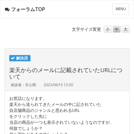
フォーラムTOP
メ
MENU
ニ
ュ
ー
文字サイズ
変更
小
中
大
解決済
楽天からのメールに記載されていたURLにつ
いて
相談者：非公開
2023/06/15 13:30
お世話になります。
楽天から送られてきたメールの中に記されていた
自店舗商品のジャンルと思われるURL
をクリックした先に
当店の商品が一つも表示されていないようなのですが、
何故でしょうか？