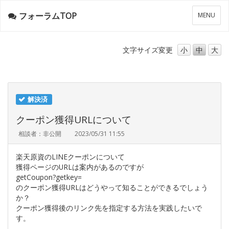
フォーラムTOP
メ
MENU
ニ
ュ
ー
文字サイズ
変更
小
中
大
解決済
クーポン獲得URLについて
相談者：非公開
2023/05/31 11:55
楽天原資のLINEクーポンについて
獲得ページのURLは案内があるのですが
getCoupon?getkey=
のクーポン獲得URLはどうやって知ることができるでしょう
か？
クーポン獲得後のリンク先を指定する方法を実践したいで
す。