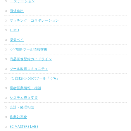
ECステーション
海外進出
マッチング・コラボレーション
TEMU
楽天ペイ
RPP攻略ツール情報交換
商品画像登録ガイドライン
ツール改善コミュニティ
PC 自動化Robotツール「RPA」
業者営業情報・相談
システム導入支援
会計・経理相談
作業効率化
EC MASTERS LABS