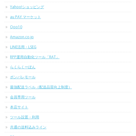
Yahoo!ショッピング
au PAY マーケット
Qoo10
Amazon.co.jp
LINE活用・LSEG
RPP運用自動化ツール「RAT」
らくらくーぽん
ポンパレモール
最強配送ラベル（配送品質向上制度）
会員専用ツール
本店サイト
ツール設置・利用
共通の送料込みライン