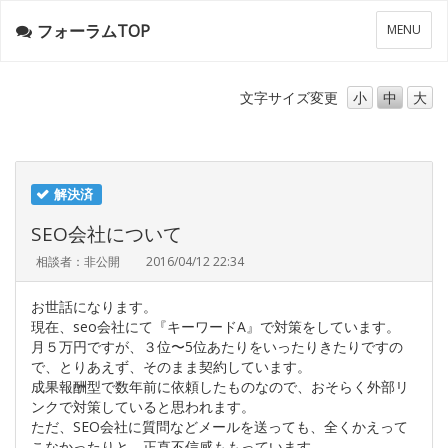
フォーラムTOP
メ
MENU
ニ
ュ
ー
文字サイズ
変更
小
中
大
解決済
SEO会社について
相談者：非公開
2016/04/12 22:34
お世話になります。
現在、seo会社にて『キーワードA』で対策をしています。
月５万円ですが、３位〜5位あたりをいったりきたりですの
で、とりあえず、そのまま契約しています。
成果報酬型で数年前に依頼したものなので、おそらく外部リ
ンクで対策していると思われます。
ただ、SEO会社に質問などメールを送っても、全くかえって
こなかったりと、正直不信感ももっています。