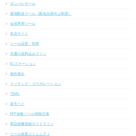
ポンパレモール
最強配送ラベル（配送品質向上制度）
会員専用ツール
本店サイト
ツール設置・利用
共通の送料込みライン
ECステーション
海外進出
マッチング・コラボレーション
TEMU
楽天ペイ
RPP攻略ツール情報交換
商品画像登録ガイドライン
ツール改善コミュニティ