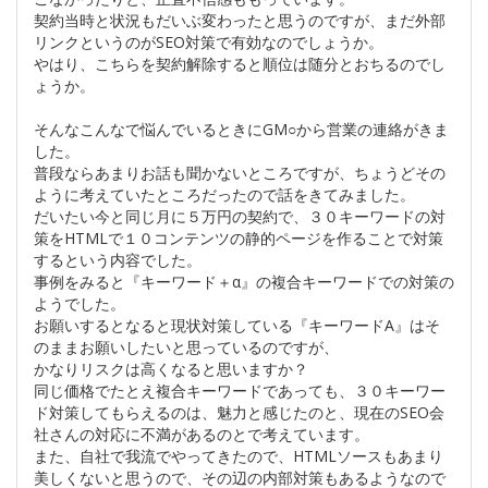
契約当時と状況もだいぶ変わったと思うのですが、まだ外部
リンクというのがSEO対策で有効なのでしょうか。
やはり、こちらを契約解除すると順位は随分とおちるのでし
ょうか。
そんなこんなで悩んでいるときにGM○から営業の連絡がきま
した。
普段ならあまりお話も聞かないところですが、ちょうどその
ように考えていたところだったので話をきてみました。
だいたい今と同じ月に５万円の契約で、３０キーワードの対
策をHTMLで１０コンテンツの静的ページを作ることで対策
するという内容でした。
事例をみると『キーワード＋α』の複合キーワードでの対策の
ようでした。
お願いするとなると現状対策している『キーワードA』はそ
のままお願いしたいと思っているのですが、
かなりリスクは高くなると思いますか？
同じ価格でたとえ複合キーワードであっても、３０キーワー
ド対策してもらえるのは、魅力と感じたのと、現在のSEO会
社さんの対応に不満があるのとで考えています。
また、自社で我流でやってきたので、HTMLソースもあまり
美しくないと思うので、その辺の内部対策もあるようなので