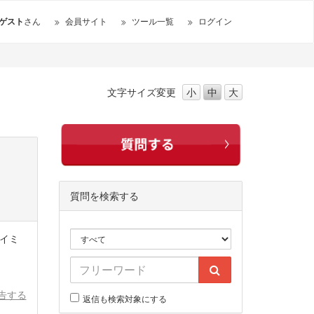
ゲスト
さん
会員サイト
ツール一覧
ログイン
文字サイズ
変更
小
中
大
質問を検索する
タイミ
告する
返信も検索対象にする