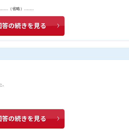
………（省略）………
た。