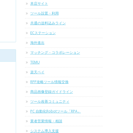
本店サイト
ツール設置・利用
共通の送料込みライン
ECステーション
海外進出
マッチング・コラボレーション
TEMU
楽天ペイ
RPP攻略ツール情報交換
商品画像登録ガイドライン
ツール改善コミュニティ
PC 自動化Robotツール「RPA」
業者営業情報・相談
システム導入支援