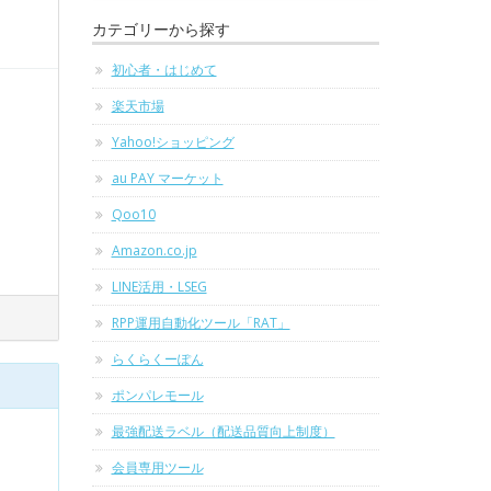
カテゴリーから探す
初心者・はじめて
楽天市場
Yahoo!ショッピング
au PAY マーケット
Qoo10
Amazon.co.jp
LINE活用・LSEG
RPP運用自動化ツール「RAT」
らくらくーぽん
ポンパレモール
最強配送ラベル（配送品質向上制度）
会員専用ツール