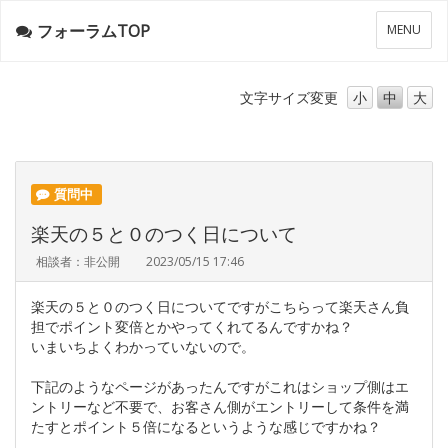
フォーラムTOP
メ
MENU
ニ
ュ
ー
文字サイズ
変更
小
中
大
質問中
楽天の５と０のつく日について
相談者：非公開
2023/05/15 17:46
楽天の５と０のつく日についてですがこちらって楽天さん負
担でポイント変倍とかやってくれてるんですかね？
いまいちよくわかっていないので。
下記のようなページがあったんですがこれはショップ側はエ
ントリーなど不要で、お客さん側がエントリーして条件を満
たすとポイント５倍になるというような感じですかね？