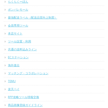
らくらくーぽん
ポンパレモール
最強配送ラベル（配送品質向上制度）
会員専用ツール
本店サイト
ツール設置・利用
共通の送料込みライン
ECステーション
海外進出
マッチング・コラボレーション
TEMU
楽天ペイ
RPP攻略ツール情報交換
商品画像登録ガイドライン