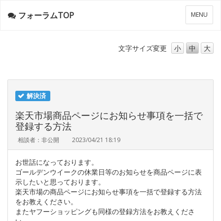
フォーラムTOP
メ
MENU
ニ
ュ
ー
文字サイズ
変更
小
中
大
解決済
楽天市場商品ページにお知らせ事項を一括で
登録する方法
相談者：非公開
2023/04/21 18:19
お世話になっております。
ゴールデンウイークの休業日等のお知らせを商品ページに表
示したいと思っております。
楽天市場の商品ページにお知らせ事項を一括で登録する方法
をお教えください。
またヤフーショッピングも同様の登録方法をお教えくださ