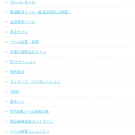
ポンパレモール
最強配送ラベル（配送品質向上制度）
会員専用ツール
本店サイト
ツール設置・利用
共通の送料込みライン
ECステーション
海外進出
マッチング・コラボレーション
TEMU
楽天ペイ
RPP攻略ツール情報交換
商品画像登録ガイドライン
ツール改善コミュニティ