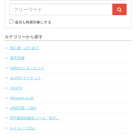
返信も検索対象にする
カテゴリーから探す
初心者・はじめて
楽天市場
Yahoo!ショッピング
au PAY マーケット
Qoo10
Amazon.co.jp
LINE活用・LSEG
RPP運用自動化ツール「RAT」
らくらくーぽん