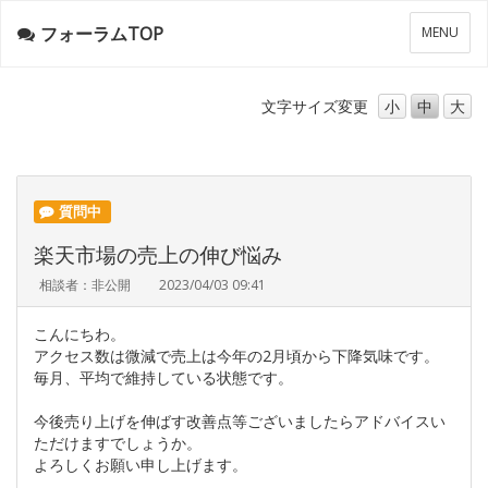
フォーラムTOP
メ
MENU
ニ
ュ
ー
文字サイズ
変更
小
中
大
質問中
楽天市場の売上の伸び悩み
相談者：非公開
2023/04/03 09:41
こんにちわ。
アクセス数は微減で売上は今年の2月頃から下降気味です。
毎月、平均で維持している状態です。
今後売り上げを伸ばす改善点等ございましたらアドバイスい
ただけますでしょうか。
よろしくお願い申し上げます。