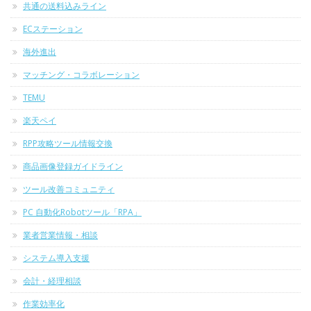
共通の送料込みライン
ECステーション
海外進出
マッチング・コラボレーション
TEMU
楽天ペイ
RPP攻略ツール情報交換
商品画像登録ガイドライン
ツール改善コミュニティ
PC 自動化Robotツール「RPA」
業者営業情報・相談
システム導入支援
会計・経理相談
作業効率化