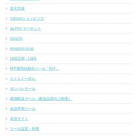
楽天市場
Yahoo!ショッピング
au PAY マーケット
Qoo10
Amazon.co.jp
LINE活用・LSEG
RPP運用自動化ツール「RAT」
らくらくーぽん
ポンパレモール
最強配送ラベル（配送品質向上制度）
会員専用ツール
本店サイト
ツール設置・利用