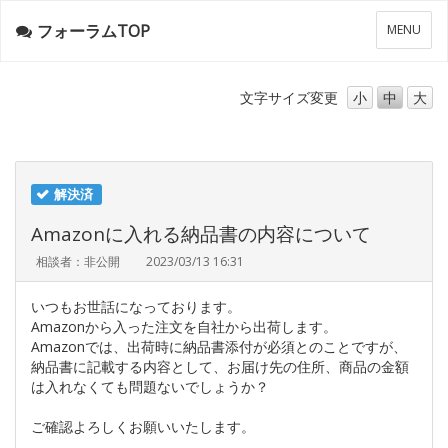
フォーラムTOP
メ
MENU
ニ
ュ
ー
文字サイズ
変更
小
中
大
解決済
Amazonに入れる納品書の内容について
相談者：非公開
2023/03/13 16:31
いつもお世話になっております。
Amazonから入った注文を自社から出荷します。
Amazonでは、出荷時に納品書添付が必須とのことですが、
納品書に記載する内容として、お届け先の住所、商品の金額
は入れなくても問題ないでしょうか？
ご確認よろしくお願いいたします。