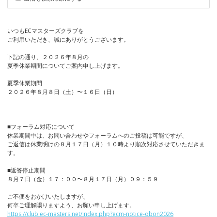
いつもECマスターズクラブを
ご利用いただき、誠にありがとうございます。
下記の通り、２０２６年８月の
夏季休業期間についてご案内申し上げます。
夏季休業期間
２０２６年８月８日（土）〜１６日（日）
■フォーラム対応について
休業期間中は、お問い合わせやフォーラムへのご投稿は可能ですが、
ご返信は休業明けの８月１７日（月）１０時より順次対応させていただきま
す。
■返答停止期間
８月７日（金）１７：００〜８月１７日（月）０９：５９
ご不便をおかけいたしますが、
何卒ご理解賜りますよう、お願い申し上げます。
https://club.ec-masters.net/index.php?ecm-notice-obon2026