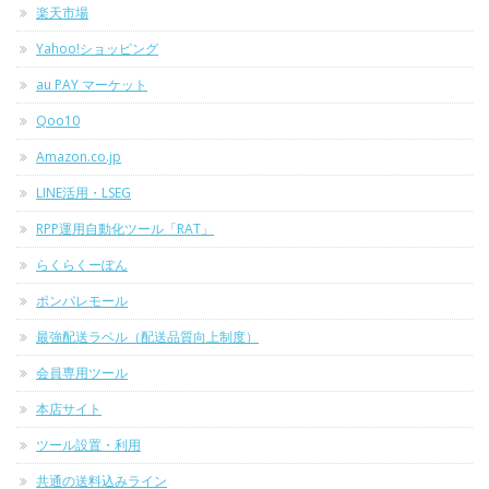
楽天市場
Yahoo!ショッピング
au PAY マーケット
Qoo10
Amazon.co.jp
LINE活用・LSEG
RPP運用自動化ツール「RAT」
らくらくーぽん
ポンパレモール
最強配送ラベル（配送品質向上制度）
会員専用ツール
本店サイト
ツール設置・利用
共通の送料込みライン