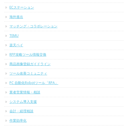
ECステーション
海外進出
マッチング・コラボレーション
TEMU
楽天ペイ
RPP攻略ツール情報交換
商品画像登録ガイドライン
ツール改善コミュニティ
PC 自動化Robotツール「RPA」
業者営業情報・相談
システム導入支援
会計・経理相談
作業効率化