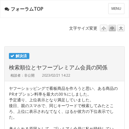
フォーラムTOP
メ
MENU
ニ
ュ
ー
文字サイズ
変更
小
中
大
解決済
検索順位とヤフープレミアム会員の関係
相談者：非公開
2023/02/21 14:22
ヤフーショッピングで看板商品を作ろうと思い、ある商品の
PRオプション料率を最大の30％にしました。
予定通り、上位表示となり満足していました。
後日、親のスマホで、同じキーワードで検索してみたとこ
ろ、上位に表示されなてなく、はるか彼方の下位表示でし
た。
考えられる原因として、プレミアム会員に私が登録してい