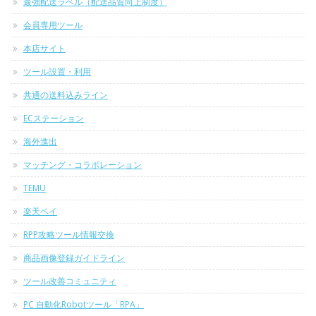
最強配送ラベル（配送品質向上制度）
会員専用ツール
本店サイト
ツール設置・利用
共通の送料込みライン
ECステーション
海外進出
マッチング・コラボレーション
TEMU
楽天ペイ
RPP攻略ツール情報交換
商品画像登録ガイドライン
ツール改善コミュニティ
PC 自動化Robotツール「RPA」