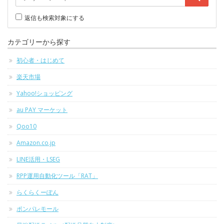
返信も検索対象にする
カテゴリーから探す
初心者・はじめて
楽天市場
Yahoo!ショッピング
au PAY マーケット
Qoo10
Amazon.co.jp
LINE活用・LSEG
RPP運用自動化ツール「RAT」
らくらくーぽん
ポンパレモール