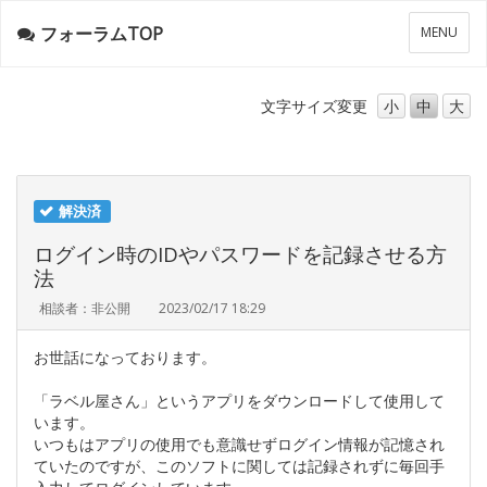
フォーラムTOP
メ
MENU
ニ
ュ
ー
文字サイズ
変更
小
中
大
解決済
ログイン時のIDやパスワードを記録させる方
法
相談者：非公開
2023/02/17 18:29
お世話になっております。
「ラベル屋さん」というアプリをダウンロードして使用して
います。
いつもはアプリの使用でも意識せずログイン情報が記憶され
ていたのですが、このソフトに関しては記録されずに毎回手