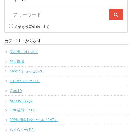
返信も検索対象にする
カテゴリーから探す
初心者・はじめて
楽天市場
Yahoo!ショッピング
au PAY マーケット
Qoo10
Amazon.co.jp
LINE活用・LSEG
RPP運用自動化ツール「RAT」
らくらくーぽん