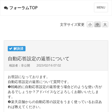
フォーラムTOP
メ
MENU
ニ
ュ
ー
文字サイズ
変更
小
中
大
解決済
自動応答設定の返答について
相談者：非公開
2023/02/16 07:02
お世話になっております。
自動応答設定の返答について質問です。
❶戦略的に自動応答設定の返答使う場合どのような使い方が
あるでしょうか？アドバイスなどよろしくお願いいたしま
す。
❷楽天店舗からの自動応答の設定をうまく使っているお店あ
れば教えてください。