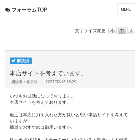
フォーラムTOP
メ
MENU
ニ
ュ
ー
文字サイズ
変更
小
中
大
解決済
本店サイトを考えています。
相談者：非公開
2023/02/15 18:29
いつもお世話になっております。
本店サイトを考えております。
最近は本店に力を入れた方が良いと思い本店サイトを考えて
いますが
簡単でおすすめは御座いますか。
ShopifyやBASE、カラーミーなどいろいろと御座いますが操