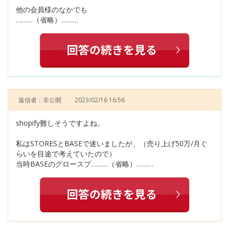
他の会員様のなかでも
………（省略）………
返信者：非公開
2023/02/16 16:56
shopify難しそうですよね。
私はSTORESとBASEで迷いましたが、（売り上げ50万/月ぐ
らいを目途で考えていたので）
当時BASEのグロースプ………（省略）………