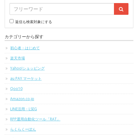
返信も検索対象にする
カテゴリーから探す
初心者・はじめて
楽天市場
Yahoo!ショッピング
au PAY マーケット
Qoo10
Amazon.co.jp
LINE活用・LSEG
RPP運用自動化ツール「RAT」
らくらくーぽん