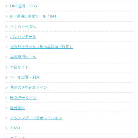
LINE活用・LSEG
RPP運用自動化ツール「RAT」
らくらくーぽん
ポンパレモール
最強配送ラベル（配送品質向上制度）
会員専用ツール
本店サイト
ツール設置・利用
共通の送料込みライン
ECステーション
海外進出
マッチング・コラボレーション
TEMU