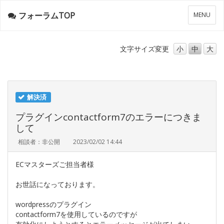
フォーラムTOP
メ
MENU
ニ
ュ
ー
文字サイズ
変更
小
中
大
解決済
プラグインcontactform7のエラーにつきま
して
相談者：非公開
2023/02/02 14:44
ECマスターズご担当者様
お世話になっております。
wordpressのプラグイン
contactform7を使用しているのですが