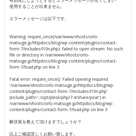
有効化にしようとするとエラーメッセージが出てしまい
使用することが出来ません。
エラーメッセージは以下です。
Warning: require_once(/var/www/vhosts/orlo-
matsuge.jp/httpdocs/blog/wp-content/plugins/contact-
form-7/includes/l10n.php): failed to open stream: No such
file or directory in /var/www/vhosts/orlo-
matsuge.jp/httpdocs/blog/wp-content/plugins/contact-
form-7/load.php on line 3
Fatal error: require_once(): Failed opening required
'/var/www/vhosts/orlo-matsuge.jp/httpdocs/blog/wp-
content/plugins/contact-form-7/includes/l10n.php'
(include_path='.:/opt/plesk/php/7.4/share/pear') in
/var/www/vhosts/orlo-matsuge.jp/httpdocs/blog/wp-
content/plugins/contact-form-7/load.php on line 3
解決策を教えて頂けますでしょうか？
以上ご確認宜しくお願い致します。