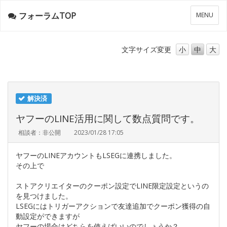
フォーラムTOP
メ
MENU
ニ
ュ
ー
文字サイズ
変更
小
中
大
解決済
ヤフーのLINE活用に関して数点質問です。
相談者：非公開
2023/01/28 17:05
ヤフーのLINEアカウントもLSEGに連携しました。
その上で
ストアクリエイターのクーポン設定でLINE限定設定というの
を見つけました。
LSEGにはトリガーアクションで友達追加でクーポン獲得の自
動設定ができますが
ヤフーの場合はどちらを使えばいいのでしょうか？