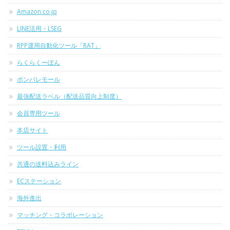
Amazon.co.jp
LINE活用・LSEG
RPP運用自動化ツール「RAT」
らくらくーぽん
ポンパレモール
最強配送ラベル（配送品質向上制度）
会員専用ツール
本店サイト
ツール設置・利用
共通の送料込みライン
ECステーション
海外進出
マッチング・コラボレーション