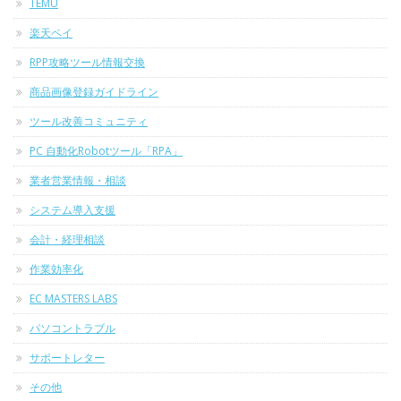
TEMU
楽天ペイ
RPP攻略ツール情報交換
商品画像登録ガイドライン
ツール改善コミュニティ
PC 自動化Robotツール「RPA」
業者営業情報・相談
システム導入支援
会計・経理相談
作業効率化
EC MASTERS LABS
パソコントラブル
サポートレター
その他