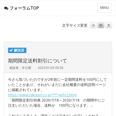
フォーラムTOP
メ
MENU
ニ
ュ
ー
文字サイズ
変更
小
中
大
解決済
期間限定送料割引について
相談者：非公開
2023/01/26 00:38
今さら気づいたのですが2年前に一定期間送料を100円にして
いたことがあり、それがいまだに会社概要の送料説明ページ
に掲載されています。
https://www.rakuten.co.jp/***/info2.html
「期間限定割引特典 2020/7/18～2020/7/18 の期間中にご
注文いただいた場合、送料が 100円になります。」
これはシステム上、消すことはできないのでしょうか？