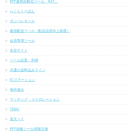
RPP運用自動化ツール「RAT」
らくらくーぽん
ポンパレモール
最強配送ラベル（配送品質向上制度）
会員専用ツール
本店サイト
ツール設置・利用
共通の送料込みライン
ECステーション
海外進出
マッチング・コラボレーション
TEMU
楽天ペイ
RPP攻略ツール情報交換