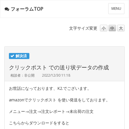
フォーラムTOP
メ
MENU
ニ
ュ
ー
文字サイズ
変更
小
中
大
解決済
クリックポスト での送り状データの作成
相談者：非公開
2022/12/30 11:18
お世話になっております、K2.でございます。
amazonでクリックポスト を使い発送をしております。
メニュー→注文→注文レポート→未出荷の注文
こちらからダウンロードをすると