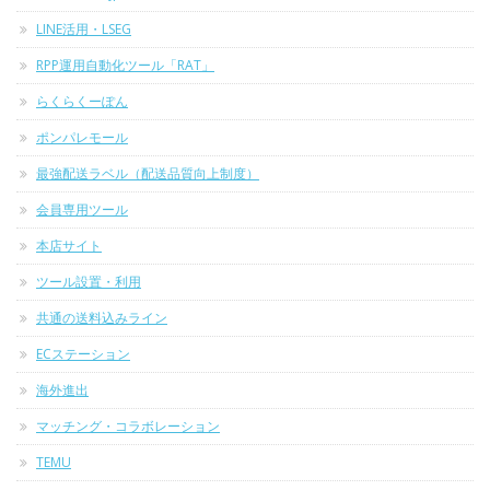
LINE活用・LSEG
RPP運用自動化ツール「RAT」
らくらくーぽん
ポンパレモール
最強配送ラベル（配送品質向上制度）
会員専用ツール
本店サイト
ツール設置・利用
共通の送料込みライン
ECステーション
海外進出
マッチング・コラボレーション
TEMU