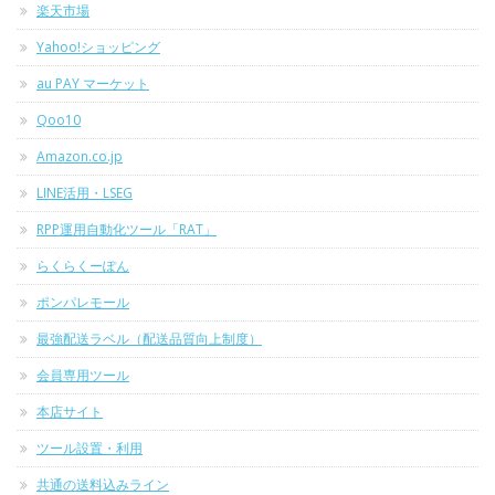
楽天市場
Yahoo!ショッピング
au PAY マーケット
Qoo10
Amazon.co.jp
LINE活用・LSEG
RPP運用自動化ツール「RAT」
らくらくーぽん
ポンパレモール
最強配送ラベル（配送品質向上制度）
会員専用ツール
本店サイト
ツール設置・利用
共通の送料込みライン