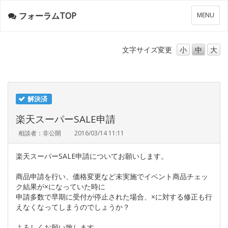
フォーラムTOP
メ
MENU
ニ
ュ
ー
文字サイズ
変更
小
中
大
解決済
楽天スーパーSALE申請
相談者：非公開
2016/03/14 11:11
楽天スーパーSALE申請についてお願いします。
商品申請を行い、価格変更など未実施でイベント商品チェッ
ク結果が×になっていた時に
申請多数で早期に受付が停止された場合、×に対する修正も行
えなくなってしまうのでしょうか？
よろしくお願い致します。