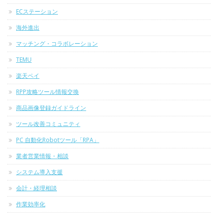
ECステーション
海外進出
マッチング・コラボレーション
TEMU
楽天ペイ
RPP攻略ツール情報交換
商品画像登録ガイドライン
ツール改善コミュニティ
PC 自動化Robotツール「RPA」
業者営業情報・相談
システム導入支援
会計・経理相談
作業効率化