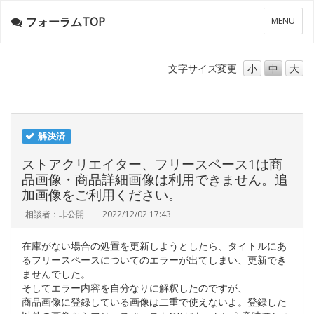
フォーラムTOP
メ
MENU
ニ
ュ
ー
文字サイズ
変更
小
中
大
解決済
ストアクリエイター、フリースペース1は商
品画像・商品詳細画像は利用できません。追
加画像をご利用ください。
相談者：非公開
2022/12/02 17:43
在庫がない場合の処置を更新しようとしたら、タイトルにあ
るフリースペースについてのエラーが出てしまい、更新でき
ませんでした。
そしてエラー内容を自分なりに解釈したのですが、
商品画像に登録している画像は二重で使えないよ。登録した