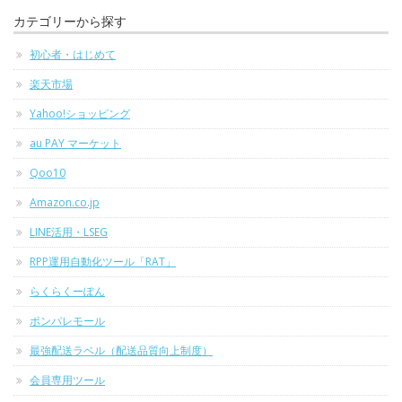
カテゴリーから探す
初心者・はじめて
楽天市場
Yahoo!ショッピング
au PAY マーケット
Qoo10
Amazon.co.jp
LINE活用・LSEG
RPP運用自動化ツール「RAT」
らくらくーぽん
ポンパレモール
最強配送ラベル（配送品質向上制度）
会員専用ツール