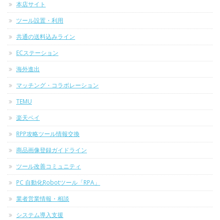
本店サイト
ツール設置・利用
共通の送料込みライン
ECステーション
海外進出
マッチング・コラボレーション
TEMU
楽天ペイ
RPP攻略ツール情報交換
商品画像登録ガイドライン
ツール改善コミュニティ
PC 自動化Robotツール「RPA」
業者営業情報・相談
システム導入支援