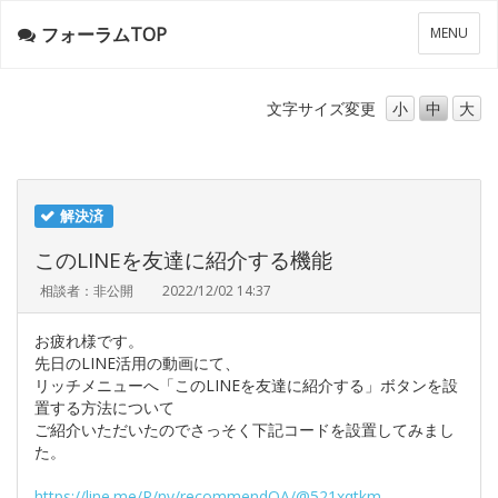
フォーラムTOP
メ
MENU
ニ
ュ
ー
文字サイズ
変更
小
中
大
解決済
このLINEを友達に紹介する機能
相談者：非公開
2022/12/02 14:37
お疲れ様です。
先日のLINE活用の動画にて、
リッチメニューへ「このLINEを友達に紹介する」ボタンを設
置する方法について
ご紹介いただいたのでさっそく下記コードを設置してみまし
た。
https://line.me/R/nv/recommendOA/@521xqtkm