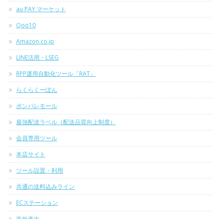
au PAY マーケット
Qoo10
Amazon.co.jp
LINE活用・LSEG
RPP運用自動化ツール「RAT」
らくらくーぽん
ポンパレモール
最強配送ラベル（配送品質向上制度）
会員専用ツール
本店サイト
ツール設置・利用
共通の送料込みライン
ECステーション
海外進出