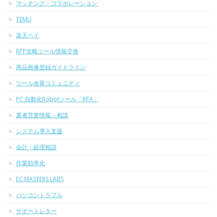
マッチング・コラボレーション
TEMU
楽天ペイ
RPP攻略ツール情報交換
商品画像登録ガイドライン
ツール改善コミュニティ
PC 自動化Robotツール「RPA」
業者営業情報・相談
システム導入支援
会計・経理相談
作業効率化
EC MASTERS LABS
パソコントラブル
サポートレター