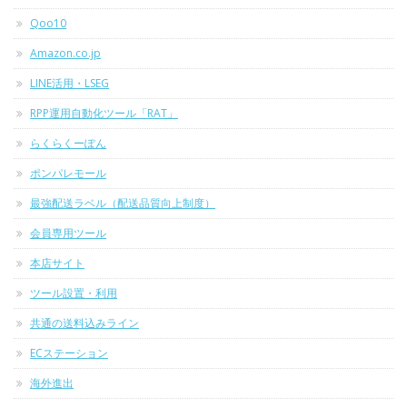
Qoo10
Amazon.co.jp
LINE活用・LSEG
RPP運用自動化ツール「RAT」
らくらくーぽん
ポンパレモール
最強配送ラベル（配送品質向上制度）
会員専用ツール
本店サイト
ツール設置・利用
共通の送料込みライン
ECステーション
海外進出