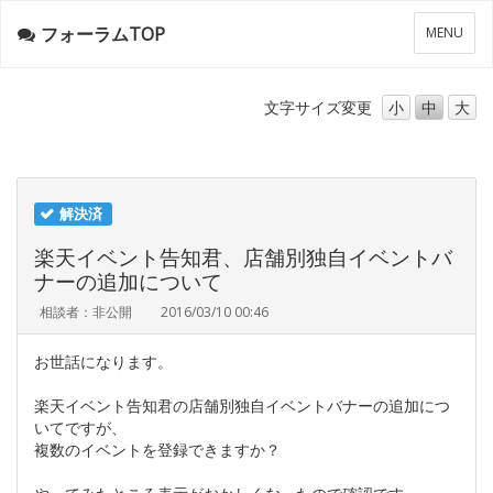
フォーラムTOP
メ
MENU
ニ
ュ
ー
文字サイズ
変更
小
中
大
解決済
楽天イベント告知君、店舗別独自イベントバ
ナーの追加について
相談者：非公開
2016/03/10 00:46
お世話になります。
楽天イベント告知君の店舗別独自イベントバナーの追加につ
いてですが、
複数のイベントを登録できますか？