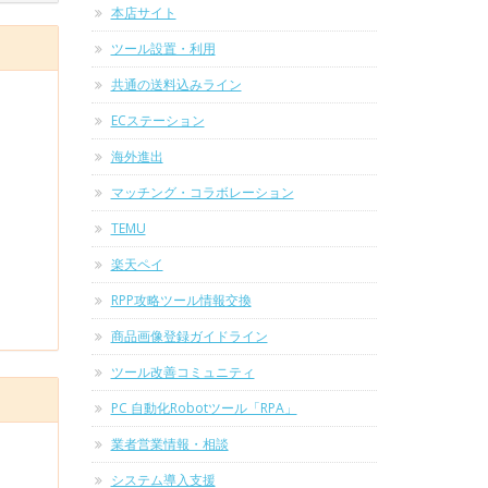
本店サイト
ツール設置・利用
共通の送料込みライン
ECステーション
海外進出
マッチング・コラボレーション
TEMU
楽天ペイ
RPP攻略ツール情報交換
商品画像登録ガイドライン
ツール改善コミュニティ
PC 自動化Robotツール「RPA」
業者営業情報・相談
システム導入支援