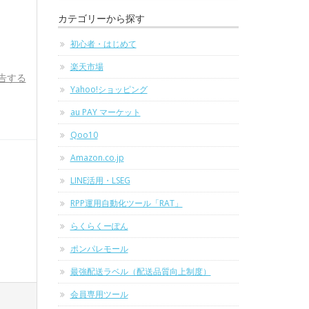
カテゴリーから探す
初心者・はじめて
楽天市場
告する
Yahoo!ショッピング
au PAY マーケット
Qoo10
Amazon.co.jp
LINE活用・LSEG
RPP運用自動化ツール「RAT」
らくらくーぽん
ポンパレモール
最強配送ラベル（配送品質向上制度）
会員専用ツール