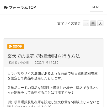
フォーラムTOP
メ
MENU
ニ
ュ
ー
文字サイズ
変更
小
中
大
質問中
楽天での販売で数量制限を行う方法
相談者：非公開
2022/11/11 10:30
カラバリやサイズ展開があるような商品で項目選択肢別在庫
を設定して商品を登録したとします。
各単品コードの商品を5個以上選択した場合、購入できるとい
った制限をして販売することは可能ですか？
例）項目選択肢別在庫を設定し注文数量を5個以上じゃないと
購入できないようにするなど