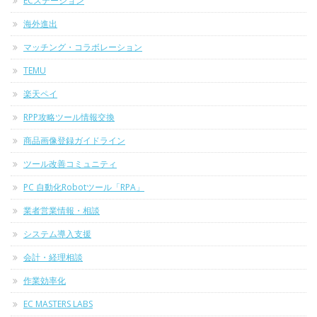
ECステーション
海外進出
マッチング・コラボレーション
TEMU
楽天ペイ
RPP攻略ツール情報交換
商品画像登録ガイドライン
ツール改善コミュニティ
PC 自動化Robotツール「RPA」
業者営業情報・相談
システム導入支援
会計・経理相談
作業効率化
EC MASTERS LABS