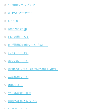
Yahoo!ショッピング
au PAY マーケット
Qoo10
Amazon.co.jp
LINE活用・LSEG
RPP運用自動化ツール「RAT」
らくらくーぽん
ポンパレモール
最強配送ラベル（配送品質向上制度）
会員専用ツール
本店サイト
ツール設置・利用
共通の送料込みライン