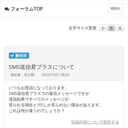
フォーラムTOP
メ
MENU
ニ
ュ
ー
文字サイズ
変更
小
中
大
解決済
SMS送信君プラスについて
相談者：非公開
2022/10/27 08:52
いつもお世話になっております。
SMS送信君プラスでの返信メッセージですが
送信結果ですべてのメッセージが
見られる場合と1行しか見られない場合があります。
これは何が違うのでしょうか？
投稿内容について報告する