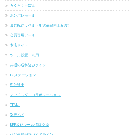
らくらくーぽん
ポンパレモール
最強配送ラベル（配送品質向上制度）
会員専用ツール
本店サイト
ツール設置・利用
共通の送料込みライン
ECステーション
海外進出
マッチング・コラボレーション
TEMU
楽天ペイ
RPP攻略ツール情報交換
商品画像登録ガイドライン