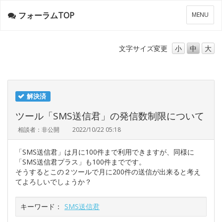
フォーラムTOP
メ
MENU
ニ
ュ
ー
文字サイズ
変更
小
中
大
解決済
ツール「SMS送信君」の発信数制限について
相談者：非公開
2022/10/22 05:18
「SMS送信君」は月に100件まで利用できますが、同様に
「SMS送信君プラス」も100件までです。
そうするとこの２ツールで月に200件の送信が出来ると考え
てよろしいでしょうか？
キーワード：
SMS送信君