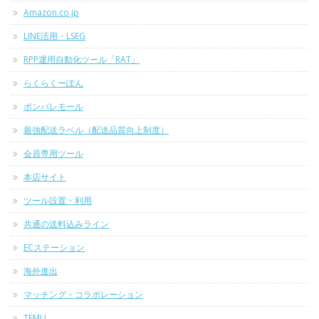
Amazon.co.jp
LINE活用・LSEG
RPP運用自動化ツール「RAT」
らくらくーぽん
ポンパレモール
最強配送ラベル（配送品質向上制度）
会員専用ツール
本店サイト
ツール設置・利用
共通の送料込みライン
ECステーション
海外進出
マッチング・コラボレーション
TEMU