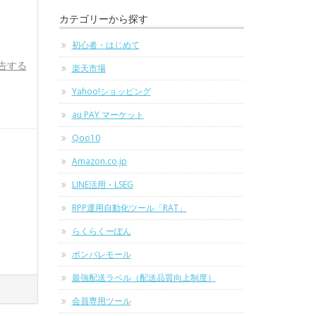
カテゴリーから探す
初心者・はじめて
告する
楽天市場
Yahoo!ショッピング
au PAY マーケット
Qoo10
Amazon.co.jp
LINE活用・LSEG
RPP運用自動化ツール「RAT」
らくらくーぽん
ポンパレモール
最強配送ラベル（配送品質向上制度）
会員専用ツール