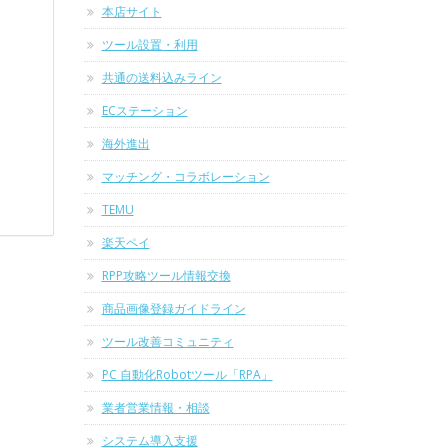
本店サイト
ツール設置・利用
共通の送料込みライン
ECステーション
海外進出
マッチング・コラボレーション
TEMU
楽天ペイ
RPP攻略ツール情報交換
商品画像登録ガイドライン
ツール改善コミュニティ
PC 自動化Robotツール「RPA」
業者営業情報・相談
システム導入支援