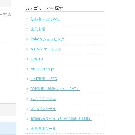
カテゴリーから探す
告する
初心者・はじめて
楽天市場
Yahoo!ショッピング
au PAY マーケット
Qoo10
Amazon.co.jp
LINE活用・LSEG
RPP運用自動化ツール「RAT」
らくらくーぽん
ポンパレモール
最強配送ラベル（配送品質向上制度）
会員専用ツール