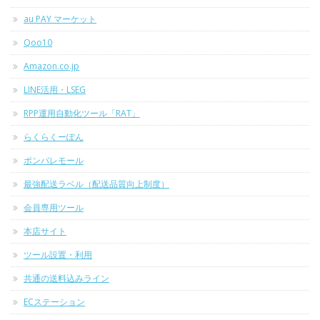
au PAY マーケット
Qoo10
Amazon.co.jp
LINE活用・LSEG
RPP運用自動化ツール「RAT」
らくらくーぽん
ポンパレモール
最強配送ラベル（配送品質向上制度）
会員専用ツール
本店サイト
ツール設置・利用
共通の送料込みライン
ECステーション