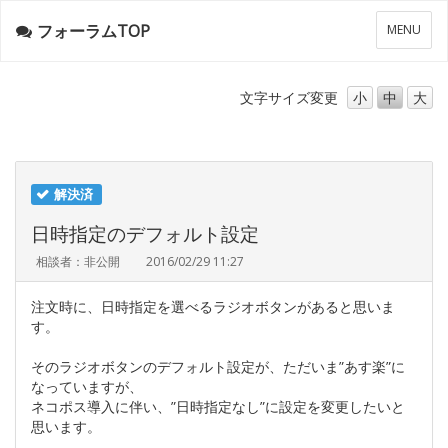
フォーラムTOP
メ
MENU
ニ
ュ
ー
文字サイズ
変更
小
中
大
解決済
日時指定のデフォルト設定
相談者：非公開
2016/02/29 11:27
注文時に、日時指定を選べるラジオボタンがあると思いま
す。
そのラジオボタンのデフォルト設定が、ただいま”あす楽”に
なっていますが、
ネコポス導入に伴い、”日時指定なし”に設定を変更したいと
思います。