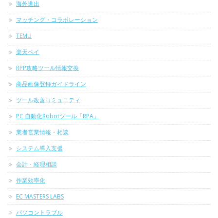
海外進出
マッチング・コラボレーション
TEMU
楽天ペイ
RPP攻略ツール情報交換
商品画像登録ガイドライン
ツール改善コミュニティ
PC 自動化Robotツール「RPA」
業者営業情報・相談
システム導入支援
会計・経理相談
作業効率化
EC MASTERS LABS
パソコントラブル