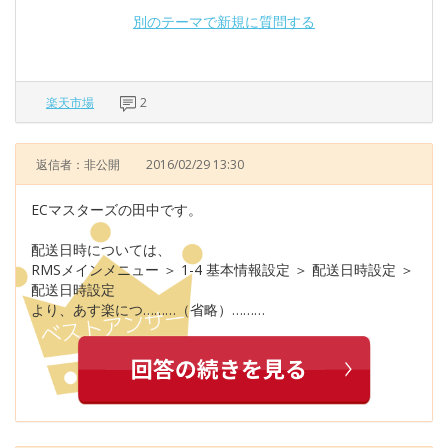
別のテーマで新規に質問する
楽天市場
2
返信者：非公開
2016/02/29 13:30
ECマスターズの田中です。
配送日時については、
RMSメインメニュー ＞ 1-4 基本情報設定 ＞ 配送日時設定 ＞
配送日時設定
より、あす楽につ………（省略）………