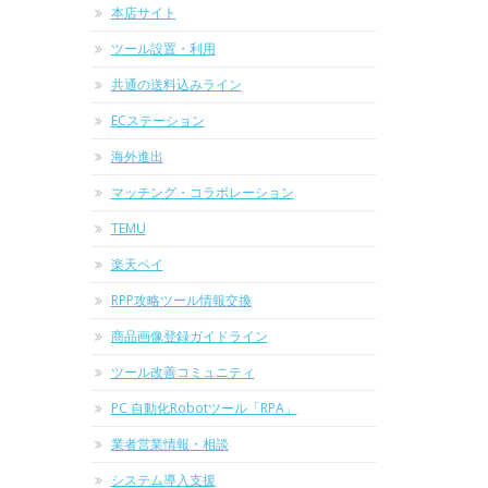
本店サイト
ツール設置・利用
共通の送料込みライン
ECステーション
海外進出
マッチング・コラボレーション
TEMU
楽天ペイ
RPP攻略ツール情報交換
商品画像登録ガイドライン
ツール改善コミュニティ
PC 自動化Robotツール「RPA」
業者営業情報・相談
システム導入支援