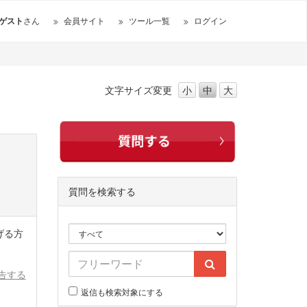
ゲスト
さん
会員サイト
ツール一覧
ログイン
文字サイズ
変更
小
中
大
質問を検索する
げる方
告する
返信も検索対象にする