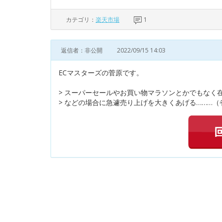
カテゴリ：
楽天市場
1
返信者：非公開
2022/09/15 14:03
ECマスターズの菅原です。
> スーパーセールやお買い物マラソンとかでもなく
> などの場合に急遽売り上げを大きくあげる………（