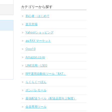
カテゴリーから探す
初心者・はじめて
楽天市場
Yahoo!ショッピング
au PAY マーケット
Qoo10
Amazon.co.jp
LINE活用・LSEG
RPP運用自動化ツール「RAT」
らくらくーぽん
ポンパレモール
最強配送ラベル（配送品質向上制度）
会員専用ツール