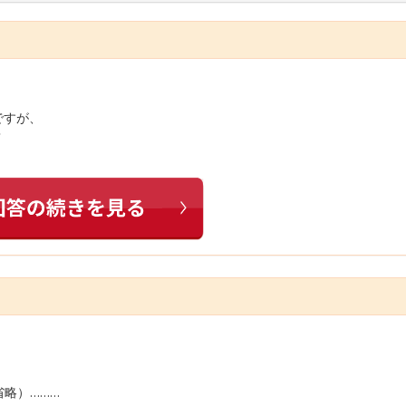
ですが、
？
省略）………