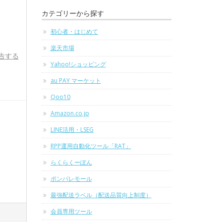
カテゴリーから探す
初心者・はじめて
楽天市場
告する
Yahoo!ショッピング
au PAY マーケット
Qoo10
Amazon.co.jp
LINE活用・LSEG
RPP運用自動化ツール「RAT」
らくらくーぽん
ポンパレモール
最強配送ラベル（配送品質向上制度）
会員専用ツール