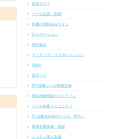
本店サイト
ツール設置・利用
共通の送料込みライン
ECステーション
海外進出
マッチング・コラボレーション
TEMU
楽天ペイ
RPP攻略ツール情報交換
商品画像登録ガイドライン
ツール改善コミュニティ
PC 自動化Robotツール「RPA」
業者営業情報・相談
システム導入支援