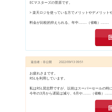
ECマスターズの菅原です。
> 楽天ロジを使っている方でメリットやデメリット
料金が比較的抑えられる、年中………（省略）………
返信者：非公開
2022/09/13 09:51
お疲れさまです。
RSLを利用しています。
私はRSL習志野ですが、以前はスーパーセールの時
今年の3月から遅延は減り、6月や………（省略）……