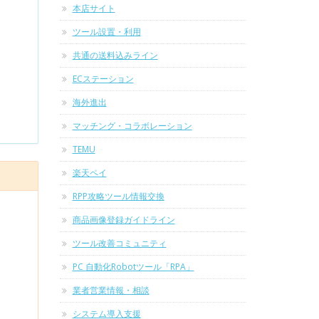
本店サイト
ツール設置・利用
共通の送料込みライン
ECステーション
海外進出
マッチング・コラボレーション
TEMU
楽天ペイ
RPP攻略ツール情報交換
商品画像登録ガイドライン
ツール改善コミュニティ
PC 自動化Robotツール「RPA」
業者営業情報・相談
システム導入支援