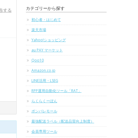
カテゴリーから探す
告する
初心者・はじめて
楽天市場
Yahoo!ショッピング
au PAY マーケット
Qoo10
Amazon.co.jp
LINE活用・LSEG
RPP運用自動化ツール「RAT」
らくらくーぽん
ポンパレモール
最強配送ラベル（配送品質向上制度）
会員専用ツール