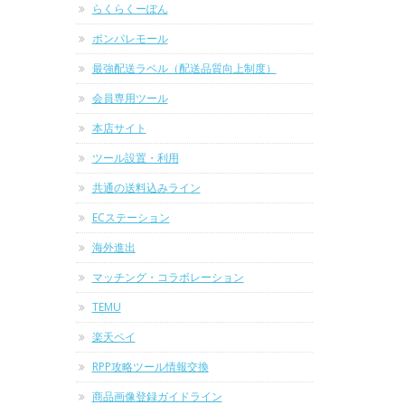
らくらくーぽん
ポンパレモール
最強配送ラベル（配送品質向上制度）
会員専用ツール
本店サイト
ツール設置・利用
共通の送料込みライン
ECステーション
海外進出
マッチング・コラボレーション
TEMU
楽天ペイ
RPP攻略ツール情報交換
商品画像登録ガイドライン