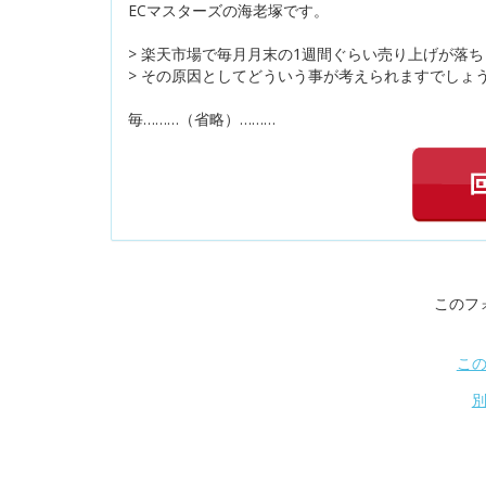
ECマスターズの海老塚です。
> 楽天市場で毎月月末の1週間ぐらい売り上げが落
> その原因としてどういう事が考えられますでしょ
毎………（省略）………
このフ
こ