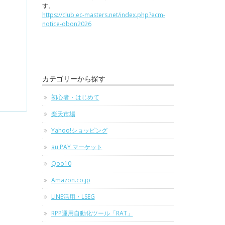
す。
https://club.ec-masters.net/index.php?ecm-
notice-obon2026
カテゴリーから探す
初心者・はじめて
楽天市場
Yahoo!ショッピング
au PAY マーケット
Qoo10
Amazon.co.jp
LINE活用・LSEG
RPP運用自動化ツール「RAT」