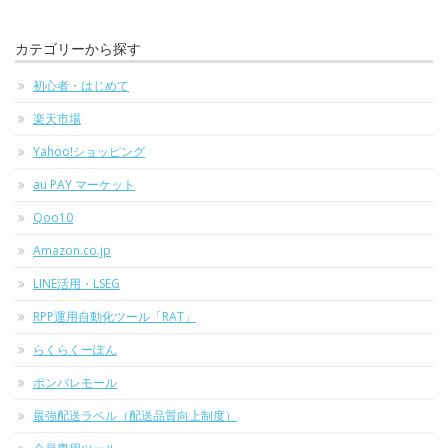
カテゴリーから探す
初心者・はじめて
楽天市場
Yahoo!ショッピング
au PAY マーケット
Qoo10
Amazon.co.jp
LINE活用・LSEG
RPP運用自動化ツール「RAT」
らくらくーぽん
ポンパレモール
最強配送ラベル（配送品質向上制度）