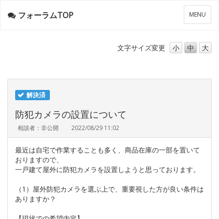
フォーラムTOP
メ
MENU
ニ
ュ
ー
文字サイズ
変更
小
中
大
解決済
防犯カメラの設置について
相談者：非公開
2022/08/29 11:02
最近は自宅で作業することも多く、商品在庫の一部を置いて
おりますので、
一戸建て屋外に防犯カメラを設置しようと思っております。
（1）屋外防犯カメラを選ぶ上で、重要視した方が良い条件は
ありますか？
【現状での希望内容】