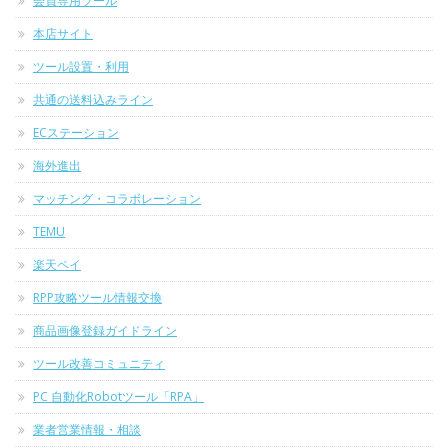
会員専用ツール
本店サイト
ツール設置・利用
共通の送料込みライン
ECステーション
海外進出
マッチング・コラボレーション
TEMU
楽天ペイ
RPP攻略ツール情報交換
商品画像登録ガイドライン
ツール改善コミュニティ
PC 自動化Robotツール「RPA」
業者営業情報・相談