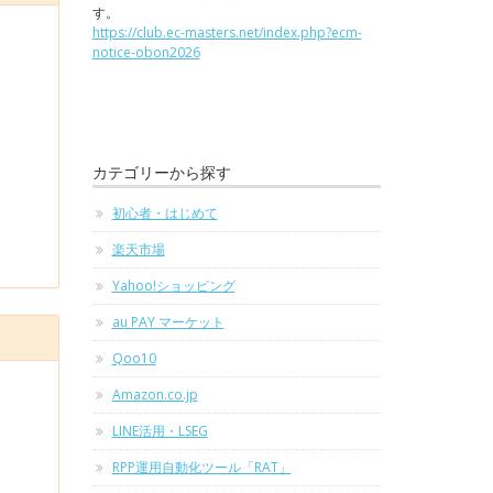
す。
https://club.ec-masters.net/index.php?ecm-
notice-obon2026
カテゴリーから探す
初心者・はじめて
楽天市場
Yahoo!ショッピング
au PAY マーケット
Qoo10
Amazon.co.jp
LINE活用・LSEG
RPP運用自動化ツール「RAT」