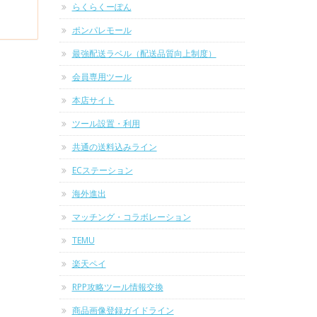
らくらくーぽん
ポンパレモール
最強配送ラベル（配送品質向上制度）
会員専用ツール
本店サイト
ツール設置・利用
共通の送料込みライン
ECステーション
海外進出
マッチング・コラボレーション
TEMU
楽天ペイ
RPP攻略ツール情報交換
商品画像登録ガイドライン