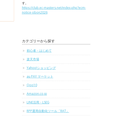
す。
https://club.ec-masters.net/index.php?ecm-
notice-obon2026
カテゴリーから探す
初心者・はじめて
楽天市場
Yahoo!ショッピング
au PAY マーケット
Qoo10
Amazon.co.jp
LINE活用・LSEG
RPP運用自動化ツール「RAT」