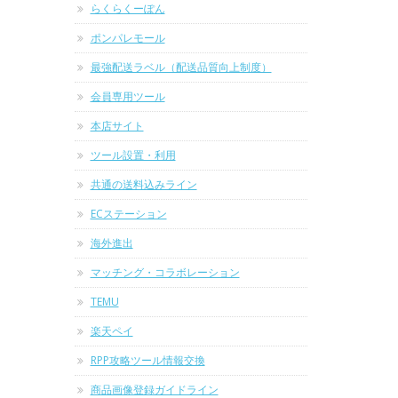
らくらくーぽん
ポンパレモール
最強配送ラベル（配送品質向上制度）
会員専用ツール
本店サイト
ツール設置・利用
共通の送料込みライン
ECステーション
海外進出
マッチング・コラボレーション
TEMU
楽天ペイ
RPP攻略ツール情報交換
商品画像登録ガイドライン