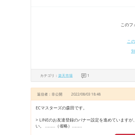
このフ
こ
カテゴリ：
楽天市場
1
返信者：非公開
2022/08/03 18:48
ECマスターズの森田です。
> LINEのお友達登録のバナー設定を進めていま
い。 ………（省略）………