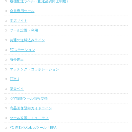
最強配送ラベル（配送品質向上制度）
会員専用ツール
本店サイト
ツール設置・利用
共通の送料込みライン
ECステーション
海外進出
マッチング・コラボレーション
TEMU
楽天ペイ
RPP攻略ツール情報交換
商品画像登録ガイドライン
ツール改善コミュニティ
PC 自動化Robotツール「RPA」