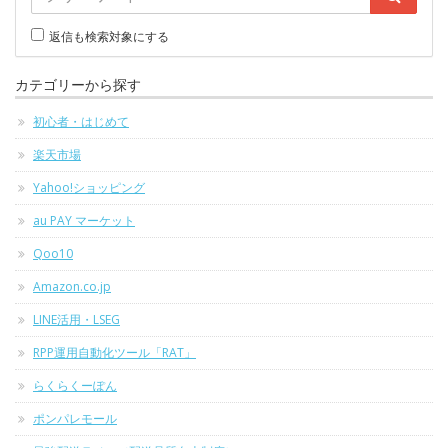
返信も検索対象にする
カテゴリーから探す
初心者・はじめて
楽天市場
Yahoo!ショッピング
au PAY マーケット
Qoo10
Amazon.co.jp
LINE活用・LSEG
RPP運用自動化ツール「RAT」
らくらくーぽん
ポンパレモール