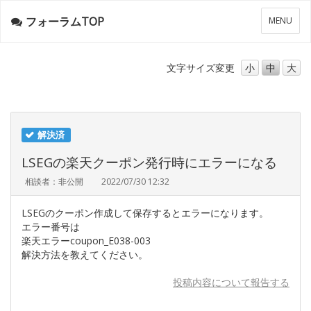
フォーラムTOP
メ
MENU
ニ
ュ
ー
文字サイズ
変更
小
中
大
解決済
LSEGの楽天クーポン発行時にエラーになる
相談者：非公開
2022/07/30 12:32
LSEGのクーポン作成して保存するとエラーになります。
エラー番号は
楽天エラーcoupon_E038-003
解決方法を教えてください。
投稿内容について報告する