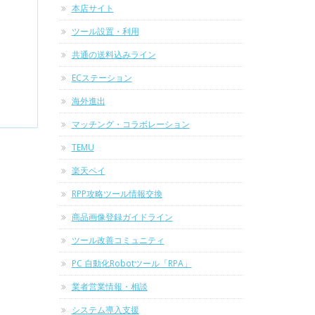
本店サイト
ツール設置・利用
共通の送料込みライン
ECステーション
海外進出
マッチング・コラボレーション
TEMU
楽天ペイ
RPP攻略ツール情報交換
商品画像登録ガイドライン
ツール改善コミュニティ
PC 自動化Robotツール「RPA」
業者営業情報・相談
システム導入支援