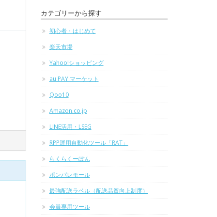
カテゴリーから探す
初心者・はじめて
楽天市場
Yahoo!ショッピング
au PAY マーケット
Qoo10
Amazon.co.jp
LINE活用・LSEG
RPP運用自動化ツール「RAT」
らくらくーぽん
ポンパレモール
最強配送ラベル（配送品質向上制度）
会員専用ツール