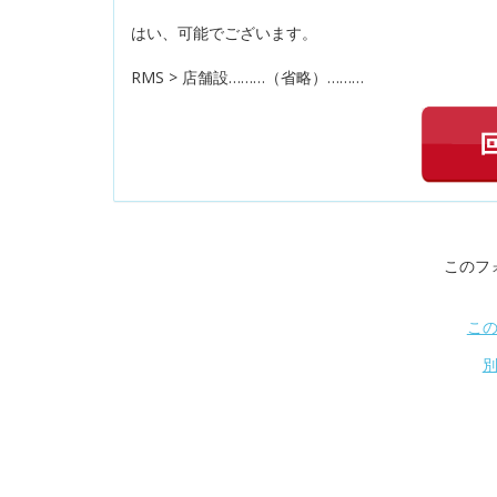
はい、可能でございます。
RMS > 店舗設………（省略）………
このフ
こ